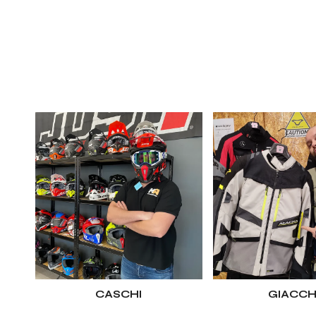
I
:
CASCHI
GIACC