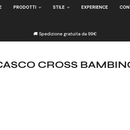
E
PRODOTTI
STILE
EXPERIENCE
CON
🚚 Spedizione gratuita da 99€
C
CASCO CROSS BAMBIN
O
L
L
E
Z