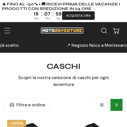
🔥 FINO AL -50% • 🚚 RICEVI PRIMA DELLE VACANZE I
PRODOTTI CON SPEDIZIONE IN 24 ORE
:
:
19
07
58
ACQUISTA ORA
Ore
Min
Sec
A AL CONTENUTO
📍 Negozio fisico a Montevarchi
C
CASCHI
O
Scopri la nostra selezione di caschi per ogni
L
avventura
L
E
Filtra e ordina
Z
I
Sottocasco
Sottocasco
-100%