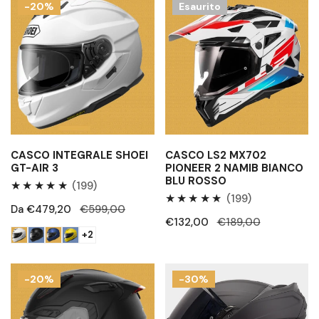
-20%
Esaurito
integrale
LS2
Shoei
MX702
GT-
Pioneer
Air
2
3
Namib
bianco
blu
rosso
CASCO INTEGRALE SHOEI
CASCO LS2 MX702
GT-AIR 3
PIONEER 2 NAMIB BIANCO
BLU ROSSO
199
(199)
199
(199)
Recensioni
Prezzo
Da €479,20
Prezzo
€599,00
Recensioni
totali
Prezzo
€132,00
Prezzo
€189,00
di
regolare
totali
+2
di
regolare
vendita
vendita
Casco
Casco
-20%
-30%
integrale
modulare
NEXX
LS2