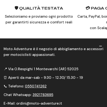
🛡️ QUALITÀ TESTATA
💳 PAGA
Selezioniamo e proviamo ogni prodotto
Carta, PayPal, bo
per garantirti sicurezza e comfort reali
con Scala
Moto Adventure è il negozio di abbigliamento e accessori
per motociclisti appassionati.
📍 Via O.Respighi 1 Montevarchi (AR) 52025
⏰ Aperti da mar-sab - 9:30 - 12.30/ 15.30 - 19
📞 Telefono:
0550741262
Chat Whatsapp:
3921783695
E-Mail: ordini@moto-adventure.it