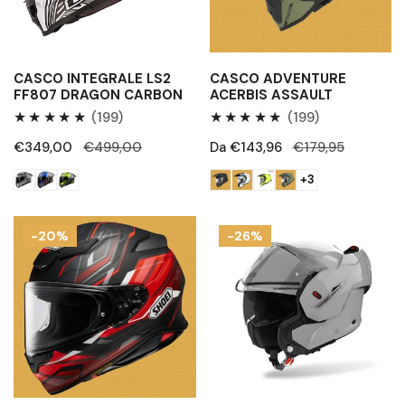
CASCO INTEGRALE LS2
CASCO ADVENTURE
FF807 DRAGON CARBON
ACERBIS ASSAULT
199
199
(199)
(199)
Recensioni
Recensioni
Prezzo
€349,00
Prezzo
€499,00
Prezzo
Da €143,96
Prezzo
€179,95
totali
totali
di
regolare
di
regolare
+3
vendita
vendita
Casco
Casco
-20%
-26%
integrale
Airoh
Shoei
Mathisse
NXR
2
2
Color
Cement
Grey
Gloss