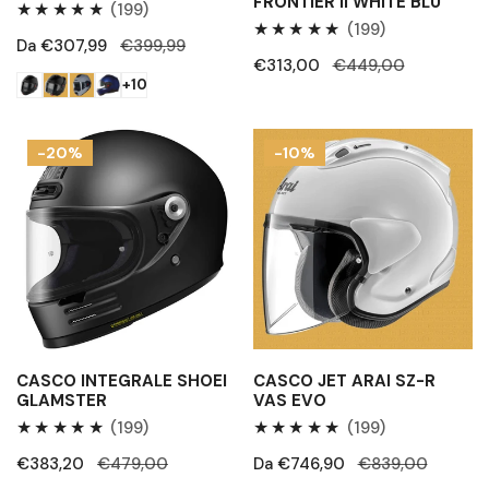
FRONTIER II WHITE BLU
199
(199)
199
(199)
Recensioni
Prezzo
Da €307,99
Prezzo
€399,99
Recensioni
totali
Prezzo
€313,00
Prezzo
€449,00
di
regolare
totali
+10
di
regolare
vendita
vendita
Casco
Casco
-20%
-10%
integrale
jet
Shoei
Arai
GLAMSTER
SZ-
R
Vas
Evo
CASCO INTEGRALE SHOEI
CASCO JET ARAI SZ-R
GLAMSTER
VAS EVO
199
199
(199)
(199)
Recensioni
Recensioni
Prezzo
€383,20
Prezzo
€479,00
Prezzo
Da €746,90
Prezzo
€839,00
totali
totali
di
regolare
di
regolare