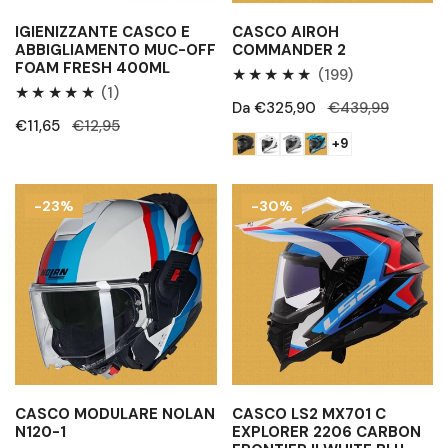
400ml
IGIENIZZANTE CASCO E
CASCO AIROH
ABBIGLIAMENTO MUC-OFF
COMMANDER 2
FOAM FRESH 400ML
199
(199)
1
(1)
Recensioni
Prezzo
Da €325,90
Prezzo
€439,99
Recensioni
totali
Prezzo
€11,65
Prezzo
€12,95
di
regolare
totali
+9
di
regolare
vendita
vendita
Casco
Casco
-23%
-30%
Modulare
LS2
Nolan
MX701
N120-
C
1
EXPLORER
2206
Carbon
Frontier
II
White
CASCO MODULARE NOLAN
CASCO LS2 MX701 C
N120-1
EXPLORER 2206 CARBON
blu