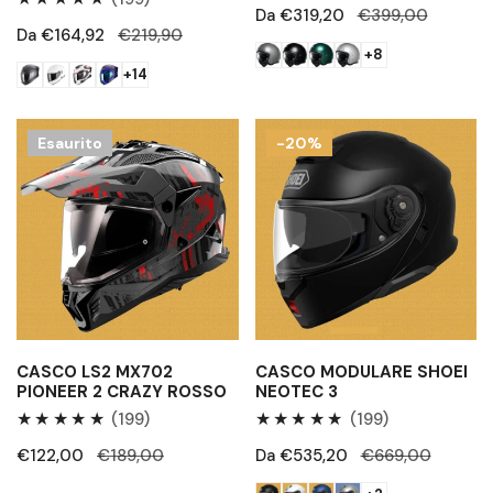
Recensioni
Prezzo
Da €319,20
Prezzo
€399,00
Recensioni
totali
Prezzo
Da €164,92
Prezzo
€219,90
di
regolare
totali
+8
di
regolare
vendita
+14
vendita
Casco
Casco
Esaurito
-20%
LS2
modulare
MX702
Shoei
Pioneer
Neotec
2
3
Crazy
rosso
CASCO LS2 MX702
CASCO MODULARE SHOEI
PIONEER 2 CRAZY ROSSO
NEOTEC 3
199
199
(199)
(199)
Recensioni
Recensioni
Prezzo
€122,00
Prezzo
€189,00
Prezzo
Da €535,20
Prezzo
€669,00
totali
totali
di
regolare
di
regolare