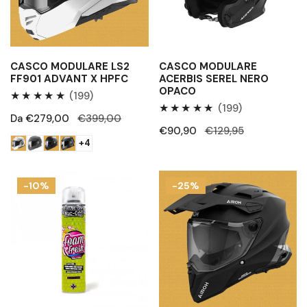
HPFC
CASCO MODULARE LS2
CASCO MODULARE
FF901 ADVANT X HPFC
ACERBIS SEREL NERO
OPACO
199
(199)
199
(199)
Recensioni
Prezzo
Da €279,00
Prezzo
€399,00
Recensioni
totali
Prezzo
€90,90
Prezzo
€129,95
di
regolare
totali
+4
di
regolare
vendita
vendita
Igienizzante
Casco
-10%
-25%
casco
Airoh
e
Commander
abbigliamento
2
Muc-
Off
Foam
Fresh