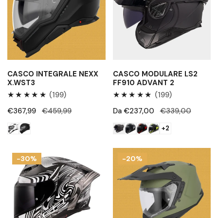
X.WST3
FF910
Advant
2
CASCO INTEGRALE NEXX
CASCO MODULARE LS2
X.WST3
FF910 ADVANT 2
199
199
(199)
(199)
Recensioni
Recensioni
Prezzo
€367,99
Prezzo
€459,99
Prezzo
Da €237,00
Prezzo
€339,00
totali
totali
di
regolare
di
regolare
+2
vendita
vendita
Casco
Casco
-30%
-20%
integrale
adventure
LS2
Acerbis
FF807
Assault
Dragon
Carbon