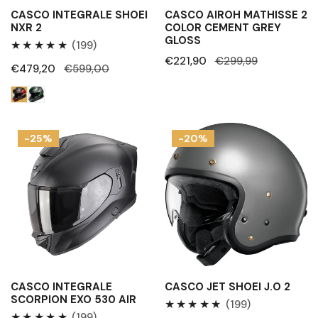
CASCO INTEGRALE SHOEI
CASCO AIROH MATHISSE 2
NXR 2
COLOR CEMENT GREY
GLOSS
199
(199)
Prezzo
€221,90
Prezzo
€299,99
Recensioni
Prezzo
€479,20
Prezzo
€599,00
di
regolare
totali
di
regolare
vendita
vendita
Casco
Casco
-25%
-20%
integrale
Jet
Scorpion
Shoei
Exo
J.O
530
2
Air
CASCO INTEGRALE
CASCO JET SHOEI J.O 2
SCORPION EXO 530 AIR
199
(199)
199
(199)