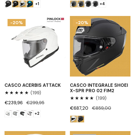
+1
+4
vendita
vendita
Casco
Casco
-20%
-20%
Acerbis
integrale
Attack
Shoei
X-
SPR
Pro
02
FIM2
CASCO ACERBIS ATTACK
CASCO INTEGRALE SHOEI
X-SPR PRO 02 FIM2
199
(199)
199
(199)
Recensioni
Prezzo
€239,96
Prezzo
€299,95
Recensioni
totali
Prezzo
€687,20
Prezzo
€859,00
di
regolare
totali
+2
di
regolare
vendita
vendita
Casco
Casco