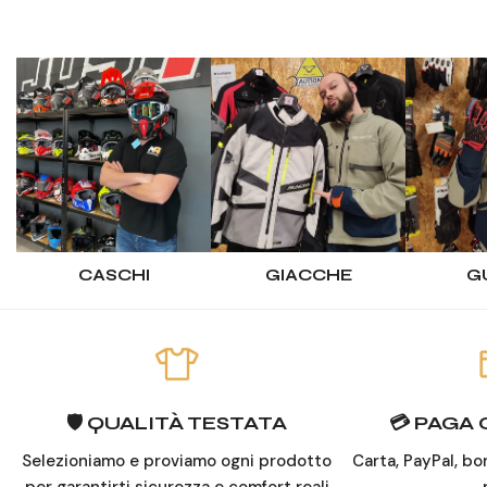
CASCHI
GIACCHE
G
🛡️ QUALITÀ TESTATA
💳 PAGA
Selezioniamo e proviamo ogni prodotto
Carta, PayPal, bo
per garantirti sicurezza e comfort reali