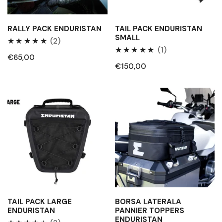
:
RALLY PACK ENDURISTAN
TAIL PACK ENDURISTAN
SMALL
2
(2)
1
(1)
Recensioni
Prezzo
€65,00
Recensioni
totali
Prezzo
€150,00
regolare
totali
regolare
Tail
Borsa
Pack
laterala
Large
Pannier
Enduristan
Toppers
Enduristan
TAIL PACK LARGE
BORSA LATERALA
ENDURISTAN
PANNIER TOPPERS
ENDURISTAN