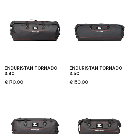
Enduristan
Enduristan
Tornado
Tornado
3.80
3.50
ENDURISTAN TORNADO
ENDURISTAN TORNADO
3.80
3.50
Prezzo
€170,00
Prezzo
€150,00
regolare
regolare
Enduristan
Enduristan
Tornado
Tornado
3.30
3.20