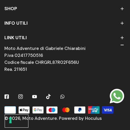
SHOP
INFO UTILI
LINK UTILI
Moto Adventure di Gabriele Chiarabini
P.iva 02417750516
Codice fiscale CHRGRL87R02F656U
Rea. 211651
Facebook
Instagram
Youtube
Tiktok
Whatsapp
Metodi
di
© 2026,
Moto Adventure
.
Powered by Hoculus
pagamento