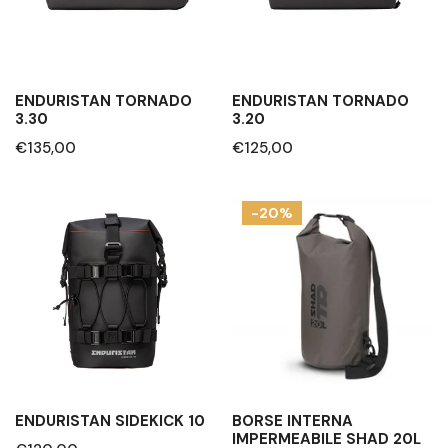
ENDURISTAN TORNADO
ENDURISTAN TORNADO
3.30
3.20
Prezzo
€135,00
Prezzo
€125,00
regolare
regolare
Enduristan
Borse
-20%
Sidekick
interna
10
impermeabile
SHAD
20L
ENDURISTAN SIDEKICK 10
BORSE INTERNA
IMPERMEABILE SHAD 20L