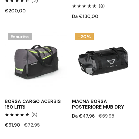
2
(2)
8
(8)
Recensioni
Prezzo
€200,00
Recensioni
totali
Prezzo
Da €130,00
regolare
totali
regolare
Borsa
MACNA
Esaurito
-20%
cargo
Borsa
Acerbis
posteriore
180
MUB
Litri
Dry
BORSA CARGO ACERBIS
MACNA BORSA
180 LITRI
POSTERIORE MUB DRY
8
(8)
Prezzo
Da €47,96
Prezzo
€59,95
Recensioni
di
regolare
Prezzo
€61,90
Prezzo
€72,95
totali
vendita
di
regolare
vendita