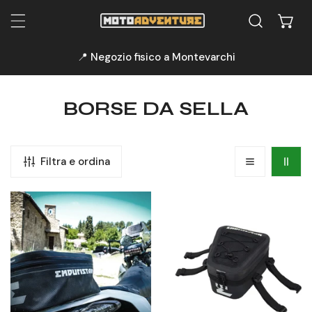
A AL CONTENUTO
📍 Negozio fisico a Montevarchi
C
BORSE DA SELLA
O
L
Filtra e ordina
L
E
Rally
Tail
Z
Pack
Pack
Enduristan
Enduristan
I
Small
O
N
E