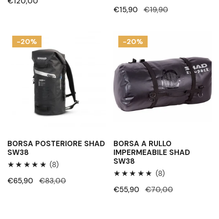
Prezzo
€120,00
Prezzo
€15,90
Prezzo
€19,90
regolare
di
regolare
vendita
Borsa
Borsa
-20%
-20%
posteriore
a
SHAD
rullo
SW38
impermeabile
SHAD
SW38
BORSA POSTERIORE SHAD
BORSA A RULLO
SW38
IMPERMEABILE SHAD
SW38
8
(8)
8
(8)
Recensioni
Prezzo
€65,90
Prezzo
€83,00
Recensioni
totali
Prezzo
€55,90
Prezzo
€70,00
di
regolare
totali
di
regolare
vendita
vendita