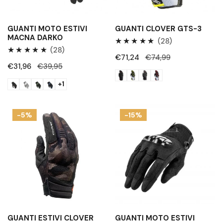
:
GUANTI MOTO ESTIVI
GUANTI CLOVER GTS-3
MACNA DARKO
28
(28)
28
(28)
Recensioni
Prezzo
€71,24
Prezzo
€74,99
Recensioni
totali
Prezzo
€31,96
Prezzo
€39,95
di
regolare
totali
di
regolare
vendita
+1
vendita
Guanti
Guanti
-5%
-15%
estivi
moto
Clover
estivi
Storm
Acerbis
RAMSEY
MY
VENTED
CE
GUANTI ESTIVI CLOVER
GUANTI MOTO ESTIVI