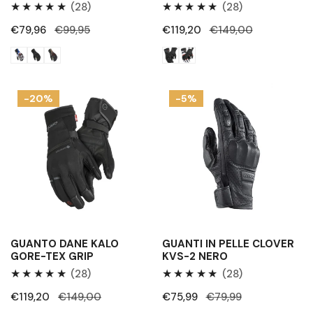
28
28
(28)
(28)
Recensioni
Recensioni
Prezzo
€79,96
Prezzo
€99,95
Prezzo
€119,20
Prezzo
€149,00
totali
totali
di
regolare
di
regolare
vendita
vendita
Guanto
Guanti
-20%
-5%
Dane
in
Kalo
pelle
Gore-
Clover
tex
KVS-
Grip
2
nero
GUANTO DANE KALO
GUANTI IN PELLE CLOVER
GORE-TEX GRIP
KVS-2 NERO
28
28
(28)
(28)
Recensioni
Recensioni
Prezzo
€119,20
Prezzo
€149,00
Prezzo
€75,99
Prezzo
€79,99
totali
totali
di
regolare
di
regolare