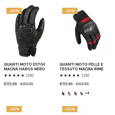
vendita
vendita
Guanti
Guanti
-20%
-20%
moto
moto
estivi
pelle
Macna
e
Haros
tessuto
nero
Macna
Rime
GUANTI MOTO ESTIVI
GUANTI MOTO PELLE E
MACNA HAROS NERO
TESSUTO MACNA RIME
28
28
(28)
(28)
Recensioni
Recensioni
Prezzo
€55,96
Prezzo
€69,95
Prezzo
€55,96
Prezzo
€69,95
totali
totali
di
regolare
di
regolare
+4
vendita
vendita
Guanti
Guanti
-20%
-20%
moto
moto