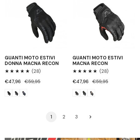
estivi
estivi
donna
Macna
Macna
Recon
Recon
GUANTI MOTO ESTIVI
GUANTI MOTO ESTIVI
DONNA MACNA RECON
MACNA RECON
28
28
(28)
(28)
Recensioni
Recensioni
Prezzo
€47,96
Prezzo
€59,95
Prezzo
€47,96
Prezzo
€59,95
totali
totali
di
regolare
di
regolare
vendita
vendita
1
2
3