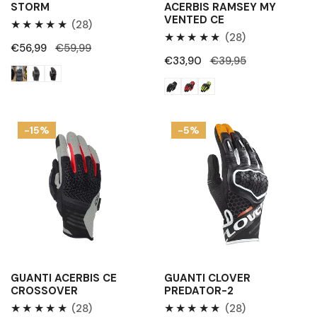
STORM
ACERBIS RAMSEY MY
VENTED CE
28
(28)
28
(28)
Recensioni
Prezzo
€56,99
Prezzo
€59,99
Recensioni
totali
Prezzo
€33,90
Prezzo
€39,95
di
regolare
totali
di
regolare
vendita
vendita
Guanti
Guanti
-15%
-5%
Acerbis
Clover
CE
Predator-
Crossover
2
GUANTI ACERBIS CE
GUANTI CLOVER
CROSSOVER
PREDATOR-2
28
28
(28)
(28)