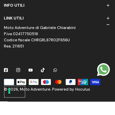
INFO UTILI
LINK UTILI
Moto Adventure di Gabriele Chiarabini
P.iva 02417750516
Codice fiscale CHRGRL87R02F656U
Rea. 211651
Facebook
Instagram
Youtube
Tiktok
Whatsapp
Metodi
di
© 2026,
Moto Adventure
.
Powered by Hoculus
pagamento