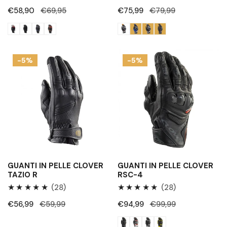
Recensioni
Recensioni
Prezzo
€58,90
Prezzo
€69,95
Prezzo
€75,99
Prezzo
€79,99
totali
totali
di
regolare
di
regolare
vendita
vendita
Guanti
Guanti
-5%
-5%
in
in
pelle
pelle
Clover
Clover
Tazio
Rsc-
R
4
GUANTI IN PELLE CLOVER
GUANTI IN PELLE CLOVER
TAZIO R
RSC-4
28
28
(28)
(28)
Recensioni
Recensioni
Prezzo
€56,99
Prezzo
€59,99
Prezzo
€94,99
Prezzo
€99,99
totali
totali
di
regolare
di
regolare
vendita
vendita