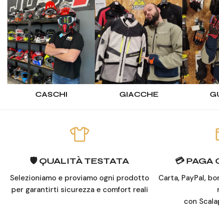
CASCHI
GIACCHE
G
🛡️ QUALITÀ TESTATA
💳 PAGA
Selezioniamo e proviamo ogni prodotto
Carta, PayPal, bo
per garantirti sicurezza e comfort reali
con Scala