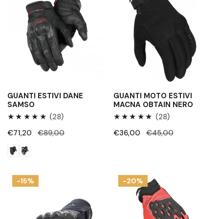
estivi
moto
Dane
estivi
Samso
Macna
Obtain
Nero
GUANTI ESTIVI DANE
GUANTI MOTO ESTIVI
SAMSO
MACNA OBTAIN NERO
28
28
(28)
(28)
Recensioni
Recensioni
Prezzo
€71,20
Prezzo
€89,00
Prezzo
€36,00
Prezzo
€45,00
totali
totali
di
regolare
di
regolare
vendita
vendita
Guanti
Guanti
-15%
-20%
Acerbis
Macna
Carbon
Tanami
G