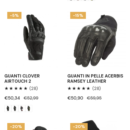
Guanti
Guanti
-5%
-15%
Clover
in
Airtouch
pelle
2
Acerbis
Ramsey
Leather
GUANTI CLOVER
GUANTI IN PELLE ACERBIS
AIRTOUCH 2
RAMSEY LEATHER
28
28
(28)
(28)
Recensioni
Recensioni
Prezzo
€50,34
Prezzo
€52,99
Prezzo
€50,90
Prezzo
€59,95
totali
totali
di
regolare
di
regolare
vendita
vendita
Guanti
Guanti
-20%
-20%