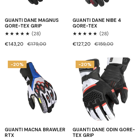
GUANTI DANE MAGNUS
GUANTI DANE NIBE 4
GORE-TEX GRIP
GORE-TEX
28
28
(28)
(28)
Recensioni
Recensioni
Prezzo
€143,20
Prezzo
€179,00
Prezzo
€127,20
Prezzo
€159,00
totali
totali
di
regolare
di
regolare
vendita
vendita
Guanti
Guanti
-20%
-20%
Macna
Dane
Brawler
Odin
RTX
Gore-
tex
Grip
GUANTI MACNA BRAWLER
GUANTI DANE ODIN GORE-
RTX
TEX GRIP