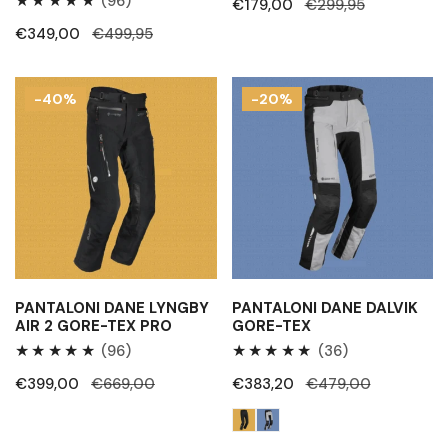
96
(96)
Prezzo
€179,00
Prezzo
€299,95
Recensioni
di
regolare
Prezzo
€349,00
Prezzo
€499,95
totali
vendita
di
regolare
vendita
Pantaloni
Pantaloni
-40%
-20%
Dane
Dane
Lyngby
Dalvik
Air
Gore-
2
Tex
Gore-
Tex
Pro
PANTALONI DANE LYNGBY
PANTALONI DANE DALVIK
AIR 2 GORE-TEX PRO
GORE-TEX
96
36
(96)
(36)
Recensioni
Recensioni
Prezzo
€399,00
Prezzo
€669,00
Prezzo
€383,20
Prezzo
€479,00
totali
totali
di
regolare
di
regolare
vendita
vendita