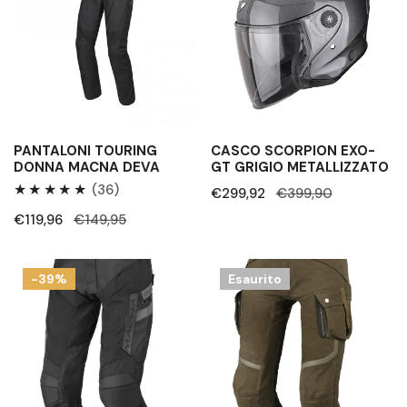
Macna
GT
Deva
Grigio
Metallizzato
PANTALONI TOURING
CASCO SCORPION EXO-
DONNA MACNA DEVA
GT GRIGIO METALLIZZATO
36
(36)
Prezzo
€299,92
Prezzo
€399,90
Recensioni
di
regolare
Prezzo
€119,96
Prezzo
€149,95
totali
vendita
di
regolare
vendita
Pantaloni
Pantaloni
-39%
Esaurito
donna
in
Macna
tessuto
Qargon
Macna
Nembar
Marrone