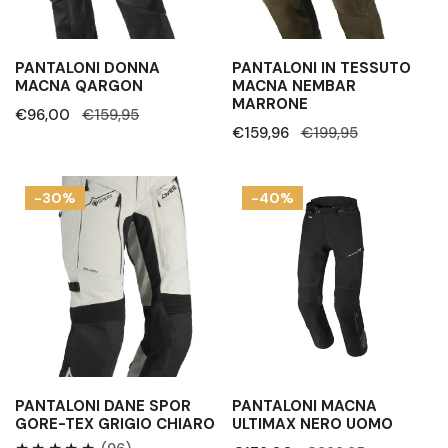
PANTALONI DONNA
PANTALONI IN TESSUTO
MACNA QARGON
MACNA NEMBAR
MARRONE
Prezzo
€96,00
Prezzo
€159,95
Prezzo
€159,96
Prezzo
€199,95
di
regolare
di
regolare
vendita
vendita
Pantaloni
Pantaloni
-30%
-40%
Dane
Macna
Spor
Ultimax
Gore-
Nero
Tex
uomo
Grigio
chiaro
PANTALONI DANE SPOR
PANTALONI MACNA
GORE-TEX GRIGIO CHIARO
ULTIMAX NERO UOMO