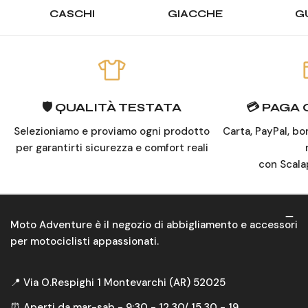
CASCHI
GIACCHE
G
🛡️ QUALITÀ TESTATA
💳 PAGA
Selezioniamo e proviamo ogni prodotto
Carta, PayPal, bo
per garantirti sicurezza e comfort reali
con Scala
Moto Adventure è il negozio di abbigliamento e accessori
per motociclisti appassionati.
📍 Via O.Respighi 1 Montevarchi (AR) 52025
⏰ Aperti da mar-sab - 9:30 - 12.30/ 15.30 - 19