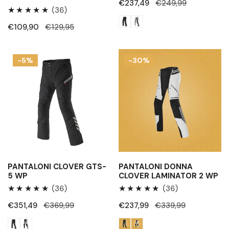
Prezzo
€237,49
Prezzo
€249,99
36
(36)
di
regolare
Recensioni
vendita
Prezzo
€109,90
Prezzo
€129,95
totali
di
regolare
vendita
Pantaloni
Pantaloni
-5%
-30%
Clover
donna
GTS-
Clover
5
Laminator
WP
2
WP
PANTALONI CLOVER GTS-
PANTALONI DONNA
5 WP
CLOVER LAMINATOR 2 WP
36
36
(36)
(36)
Recensioni
Recensioni
Prezzo
€351,49
Prezzo
€369,99
Prezzo
€237,99
Prezzo
€339,99
totali
totali
di
regolare
di
regolare
vendita
vendita