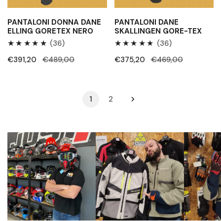
PANTALONI DONNA DANE
PANTALONI DANE
ELLING GORETEX NERO
SKALLINGEN GORE-TEX
36
36
(36)
(36)
Recensioni
Recensioni
Prezzo
€391,20
Prezzo
€489,00
Prezzo
€375,20
Prezzo
€469,00
totali
totali
di
regolare
di
regolare
vendita
vendita
1
2