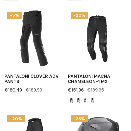
Pantaloni
Pantaloni
-5%
-20%
Clover
Macna
ADV
Chameleon-
PANTS
1
MX
PANTALONI CLOVER ADV
PANTALONI MACNA
PANTS
CHAMELEON-1 MX
Prezzo
€180,49
Prezzo
€189,99
Prezzo
€151,96
Prezzo
€189,95
di
regolare
di
regolare
vendita
vendita
Pantaloni
Casco
-20%
-25%
Touring
Scorpion
Donna
Exo-