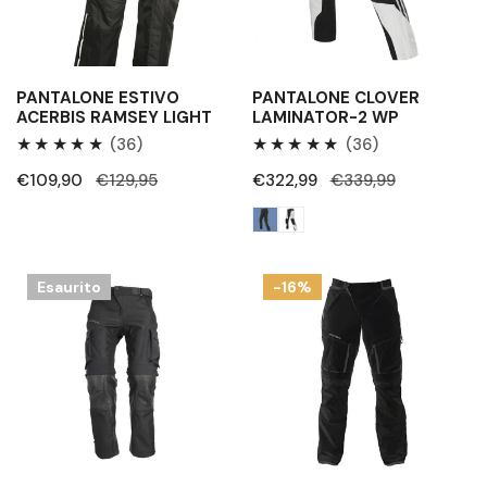
:
PANTALONE ESTIVO
PANTALONE CLOVER
ACERBIS RAMSEY LIGHT
LAMINATOR-2 WP
36
36
(36)
(36)
Recensioni
Recensioni
Prezzo
€109,90
Prezzo
€129,95
Prezzo
€322,99
Prezzo
€339,99
totali
totali
di
regolare
di
regolare
vendita
vendita
Pantaloni
Pantaloni
Esaurito
-16%
Acerbis
Acerbis
Rally
CE
Pro
X-
Rover