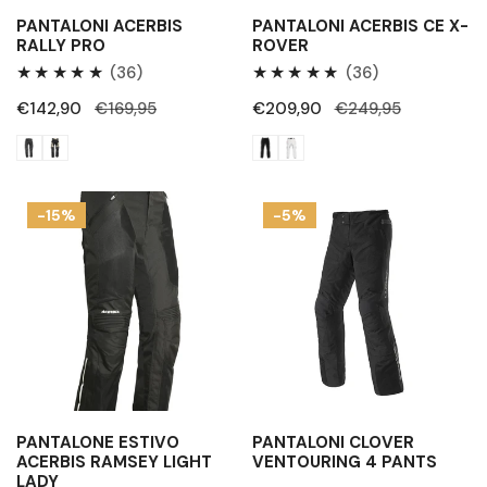
PANTALONI ACERBIS
PANTALONI ACERBIS CE X-
RALLY PRO
ROVER
36
36
(36)
(36)
Recensioni
Recensioni
Prezzo
€142,90
Prezzo
€169,95
Prezzo
€209,90
Prezzo
€249,95
totali
totali
di
regolare
di
regolare
vendita
vendita
Pantalone
Pantaloni
-15%
-5%
estivo
Clover
Acerbis
Ventouring
Ramsey
4
Light
Pants
Lady
PANTALONE ESTIVO
PANTALONI CLOVER
ACERBIS RAMSEY LIGHT
VENTOURING 4 PANTS
LADY