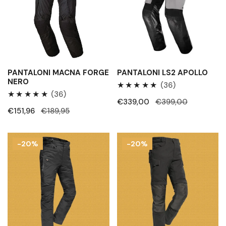
PANTALONI MACNA FORGE
PANTALONI LS2 APOLLO
NERO
36
(36)
36
(36)
Recensioni
Prezzo
€339,00
Prezzo
€399,00
Recensioni
totali
Prezzo
€151,96
Prezzo
€189,95
di
regolare
totali
di
regolare
vendita
vendita
Pantaloni
Pantaloni
-20%
-20%
donna
Dane
Dane
Skallingen
Elling
Gore-
Goretex
Tex
Nero