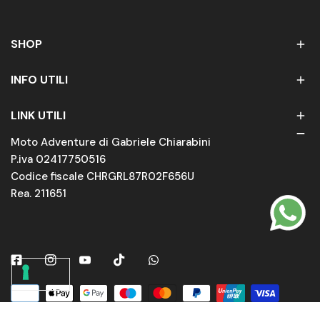
SHOP
INFO UTILI
LINK UTILI
Moto Adventure di Gabriele Chiarabini
P.iva 02417750516
Codice fiscale CHRGRL87R02F656U
Rea. 211651
Facebook
Instagram
Youtube
Tiktok
Whatsapp
Metodi
di
© 2026,
Moto Adventure
.
Powered by Hoculus