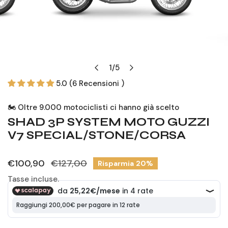
APRI MEDIA NELLA VISTA GALLERIA
1
/
5
di
5.0 (6 Recensioni )
🏍️ Oltre 9.000 motociclisti ci hanno già scelto
SHAD 3P SYSTEM MOTO GUZZI
V7 SPECIAL/STONE/CORSA
Prezzo
€100,90
Prezzo
€127,00
Risparmia
20%
di
regolare
Tasse incluse.
vendita