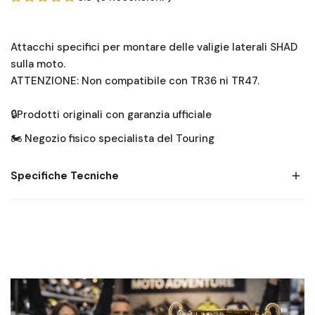
Attacchi specifici per montare delle valigie laterali SHAD
sulla moto.
ATTENZIONE: Non compatibile con TR36 ni TR47.
🔒Prodotti originali con garanzia ufficiale
🏍️ Negozio fisico specialista del Touring
Specifiche Tecniche
Una delle innovazioni più importanti di SHAD. Il nuovo
sistema di fissaggio laterale brevettato 3P System è
caratterizzato da:
- Design integrato:i supporti laterali sono perfettamente
integrati con la moto.
- Leggerezza: il peso ridotto dei supporti laterali