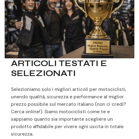
minimizza lo spostamento del baricentro della
motocicletta, cosa che garantisce maggiore sicurezza.
- Facile da montare.
Compatibilidades
MOTO GUZZI V7 STONE/STONE CORSA (2024, 2023,
2025)
Ref.: M0V783IF
ARTICOLI TESTATI E
SELEZIONATI
Selezioniamo solo i migliori articoli per motociclisti,
unendo qualità, sicurezza e performance al miglior
prezzo possibile sul mercato italiano (non ci credi?
Cerca online!). Siamo motociclisti come te e
sappiamo quanto sia importante scegliere un
prodotto affidabile per vivere ogni uscita in totale
sicurezza.