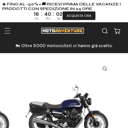
🔥 FINO AL -50% • 🚚 RICEVI PRIMA DELLE VACANZE I
PRODOTTI CON SPEDIZIONE IN 24 ORE
:
:
16
40
01
ACQUISTA ORA
Ore
Min
Sec
A AL CONTENUTO
🏍️ Oltre 9.000 motociclisti ci hanno già scelto.
NFORMAZIONI SUL PRODOTTO