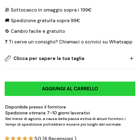
🎁 Sottocasco in omaggio sopra i 199€
🚚 Spedizione gratuita sopra 99€
🔁 Cambio facile e gratuito
❓ Ti serve un consiglio? Chiamaci o scrivici su Whatsapp
Clicca per sapere la tua taglia
Non sono disponibili dati sulle taglie per questo
AGGIUNGI AL CARRELLO
prodotto.
Torna al prodotto ↑
Disponibile presso il fornitore
Spedizione stimata 7–10 giorni lavorativi
Nel mese di agosto, a causa della pausa estiva di alcuni fornitori, i
tempi di spedizione potrebbero essere più lunghi del normale.
5.0 (6 Recensioni )