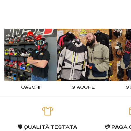
CASCHI
GIACCHE
G
🛡️ QUALITÀ TESTATA
💳 PAGA