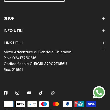
SHOP
INFO UTILI
LINK UTILI
Moto Adventure di Gabriele Chiarabini
P.iva 02417750516
Codice fiscale CHRGRL87R02F656U
Rea. 211651
Facebook
Instagram
Youtube
Tiktok
Whatsapp
Metodi
di