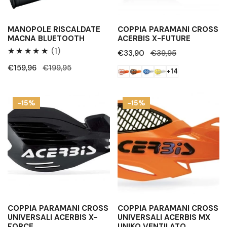
:
MANOPOLE RISCALDATE
COPPIA PARAMANI CROSS
MACNA BLUETOOTH
ACERBIS X-FUTURE
1
(1)
Prezzo
€33,90
Prezzo
€39,95
Recensioni
di
regolare
Prezzo
€159,96
Prezzo
€199,95
+14
totali
vendita
di
regolare
vendita
Coppia
Coppia
-15%
-15%
paramani
paramani
cross
cross
universali
universali
Acerbis
Acerbis
X-
MX
FORCE
Uniko
Ventilato
COPPIA PARAMANI CROSS
COPPIA PARAMANI CROSS
UNIVERSALI ACERBIS X-
UNIVERSALI ACERBIS MX
FORCE
UNIKO VENTILATO