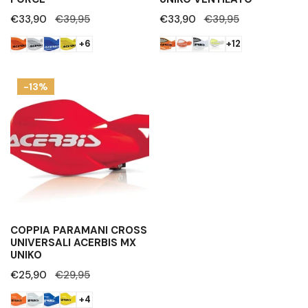
Prezzo
€33,90
Prezzo
€39,95
Prezzo
€33,90
Prezzo
€39,95
di
regolare
di
regolare
+6
+12
vendita
vendita
Coppia
-13%
paramani
cross
universali
Acerbis
MX
Uniko
COPPIA PARAMANI CROSS
UNIVERSALI ACERBIS MX
UNIKO
Prezzo
€25,90
Prezzo
€29,95
di
regolare
+4
vendita