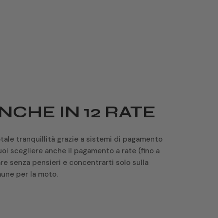
pelle pieno fiore
idrorepellente e traspirante
malleoli interne in D3O® su entrambi i lati e
paracambio in pelle pieno fiore
lacci riflettenti
NCHE IN 12 RATE
anatomico, sostituibile e traforato, con
ammortizzazione anti-shock
otale tranquillità grazie a sistemi di pagamento
 Puoi scegliere anche il pagamento a rate (fino a
taschino portalacci e inserti reflex su
re senza pensieri e concentrarti solo sulla
tomaia, loop posteriore e malleoli
une per la moto.
mescola di gomma “Traction”,
grip antiscivolo con canali di drenaggio per
eliminare fango e acqua