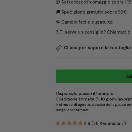
🎁 Sottocasco in omaggio sopra i 1
🚚 Spedizione gratuita sopra 99€
🔁 Cambio facile e gratuito
❓ Ti serve un consiglio? Chiamaci o
Clicca per sapere la tua taglia
Taglia EU
AG
39
Disponibile presso il fornitore
Spedizione stimata 7–10 giorni lavorat
40
Nel mese di agosto, a causa della pausa esti
lunghi del normale.
41
4.8 (76 Recensioni )