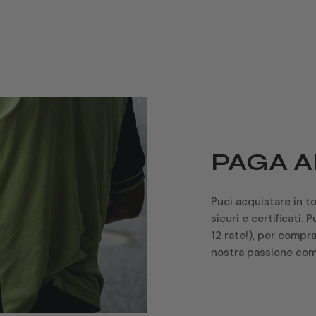
TOMAIA
FODERA
PROTEZIONE
CHIUSURA
PAGA A
SOTTOPIEDE
Puoi acquistare in t
sicuri e certificati.
12 rate!), per compra
EXTRA
nostra passione com
SUOLA