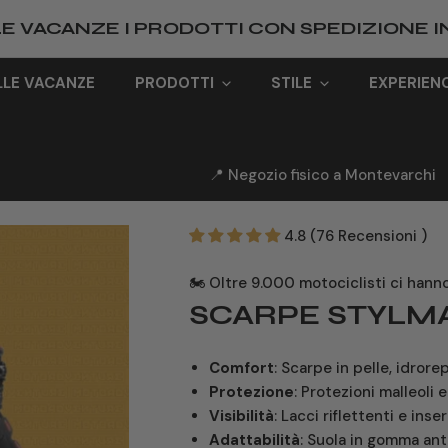
ELLE VACANZE I PRODOTTI CON SPEDIZIONE I
ELLE VACANZE
PRODOTTI
STILE
EXPERIEN
📍 Negozio fisico a Montevarchi
4.8 (76 Recensioni )
🏍️ Oltre 9.000 motociclisti ci hann
SCARPE STYLM
Comfort
: Scarpe in pelle, idrorep
Protezione
: Protezioni malleoli 
Visibilità
: Lacci riflettenti e inse
Adattabilità
: Suola in gomma anti