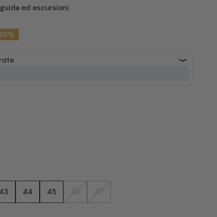
a guida ed escursioni.
20%
APRI MEDIA NELLA VISTA GALL
43
44
45
46
47