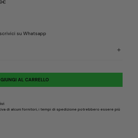
99€
 scrivici su Whatsapp
Lunghezza piede (cm)
GIUNGI AL CARRELLO
25,4
ivi
26
va di alcuni fornitori, i tempi di spedizione potrebbero essere più
26,7