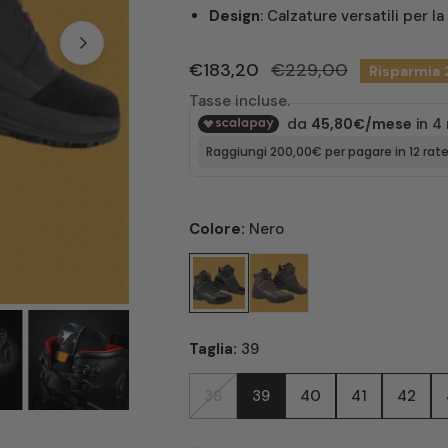
Design
: Calzature versatili per l
Prezzo
€183,20
Prezzo
€229,00
Risparmia
di
regolare
Tasse incluse.
vendita
Colore:
Nero
APRI MEDIA NELLA VISTA GALLERIA
Taglia:
39
38
39
40
41
42