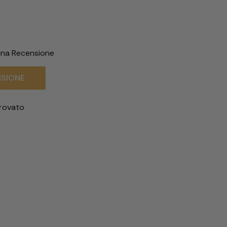
TAGLIE
 una Recensione
NSIONE
rovato