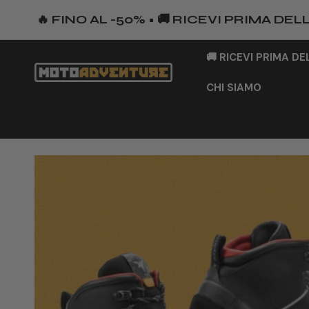
🔥 FINO AL -50% • 🚚 RICEVI PRIMA D
A AL CONTENUTO
🚚 RICEVI PRIMA D
CHI SIAMO
LE INFORMAZIONI SUL PRODOTTO