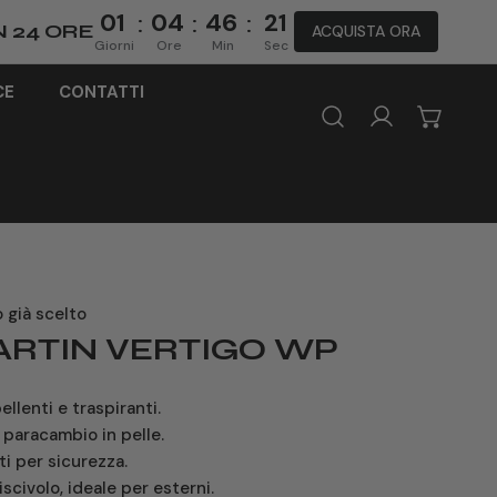
01
04
46
20
:
:
:
N 24 ORE
ACQUISTA ORA
Giorni
Ore
Min
Sec
CE
CONTATTI
Accedi
o già scelto
ARTIN VERTIGO WP
ellenti e traspiranti.
e paracambio in pelle.
rti per sicurezza.
scivolo, ideale per esterni.