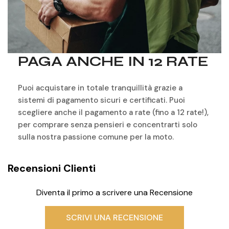
Doppio sistema di cerniere frontali: La chiusura
principale comprende un tunnel dedicato alla pioggia e
un'ulteriore cerniera interna, per garantire che l'acqua
non penetri nella giacca, anche dopo ore di guida sotto la
pioggia battente.
PAGA ANCHE IN 12 RATE
Puoi acquistare in totale tranquillità grazie a
Pronta per qualsiasi viaggio
sistemi di pagamento sicuri e certificati. Puoi
scegliere anche il pagamento a rate (fino a 12 rate!),
La giacca Bornholm è stata progettata specificamente
per comprare senza pensieri e concentrarti solo
per i motociclisti che esigono prestazioni di alto livello
sulla nostra passione comune per la moto.
nei lunghi tour, negli spostamenti quotidiani e nelle
uscite in condizioni climatiche estreme. Che si tratti di
percorrere le strade tortuose delle Highlands scozzesi o
Recensioni Clienti
di affrontare il traffico cittadino sotto un acquazzone,
questa giacca offre protezione, traspirabilità e praticità
Diventa il primo a scrivere una Recensione
senza pari.
SCRIVI UNA RECENSIONE
Proteggetevi. State comodi. Rimanete avventurosi con la