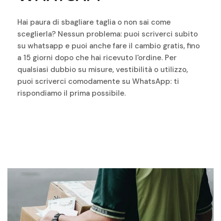
lunghe uscite.
Design isolato: Una linguetta termica a doppio strato
Hai paura di sbagliare taglia o non sai come
nella zona del petto impedisce alle correnti d'aria e
sceglierla? Nessun problema: puoi scriverci subito
all'aria fredda di penetrare attraverso la cerniera,
su whatsapp e puoi anche fare il cambio gratis, fino
mantenendo un microclima stabile all'interno della
a 15 giorni dopo che hai ricevuto l'ordine. Per
giacca.
qualsiasi dubbio su misure, vestibilità o utilizzo,
Vestibilità regolabile e connessione sicura: La giacca
puoi scriverci comodamente su WhatsApp: ti
Bornholm può essere abbinata ai pantaloni Lyngby Air 2
rispondiamo il prima possibile.
utilizzando una cerniera di collegamento corta o lunga.
Questa integrazione impedisce alla giacca di alzarsi
durante la guida e la mantiene in posizione in caso di
scivolata.
Pratica conservazione e affidabilità a lungo termine
Tasche impermeabili: Due ampie tasche frontali sono
dotate di fodera in Gore-Tex indipendente e di chiusure
impermeabili, per garantire che i vostri oggetti di valore
rimangano completamente asciutti, anche in caso di
pioggia torrenziale.