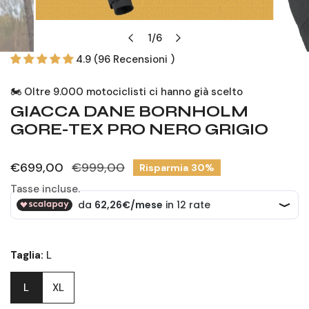
APRI MEDIA NELLA VISTA GALLERIA
1
/
6
di
4.9 (96 Recensioni )
🏍️ Oltre 9.000 motociclisti ci hanno già scelto
GIACCA DANE BORNHOLM
GORE-TEX PRO NERO GRIGIO
Prezzo
€699,00
Prezzo
€999,00
Risparmia
30%
di
regolare
Tasse incluse.
vendita
Taglia:
L
L
XL