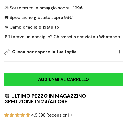
🎁 Sottocasco in omaggio sopra i 199€
🚚 Spedizione gratuita sopra 99€
🔁 Cambio facile e gratuito
❓ Ti serve un consiglio? Chiamaci o scrivici su Whatsapp
Clicca per sapere la tua taglia
Torace
Vita
Fianchi
Taglia
AGGIUNGI AL CARRELLO
90 - 93
78 - 81
91 - 94
46
🟢
ULTIMO PEZZO
IN MAGAZZINO
​SPEDIZIONE IN 24/48 ORE
94 - 97
82 - 85
95 - 98
48
4.9 (96 Recensioni )
98 - 101
86 - 89
99 - 102
50