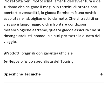
Progettata per i motociclisti amanti dell'avventura e del
102 - 105
90 - 93
103 - 106
52
turismo che esigono il meglio in termini di protezione,
comfort e versatilità, la giacca Bornholm è una novità
assoluta nell'abbigliamento da moto. Che si tratti di un
106 -109
94 - 97
107 - 110
54
viaggio a lungo raggio o di affrontare condizioni
meteorologiche estreme, questa giacca assicura che si
110 - 113
98 - 101
111 - 114
56
rimanga asciutti, comodi e sicuri per tutta la durata del
viaggio.
114 - 117
102 - 105
115 - 118
58
🔒Prodotti originali con garanzia ufficiale
118 - 123
106 - 113
119 - 124
60
🏍️ Negozio fisico specialista del Touring
124 - 129
114 - 121
125 - 130
62
Specifiche Tecniche
130 - 135
122 - 129
131 - 136
64
Durata e protezione senza compromessi
136 - 141
130 - 137
-
66
La giacca Bornholm è caratterizzata dall'uso estensivo
del robusto materiale ARMACOR su spalle e gomiti.
142 - 147
138 - 145
-
68